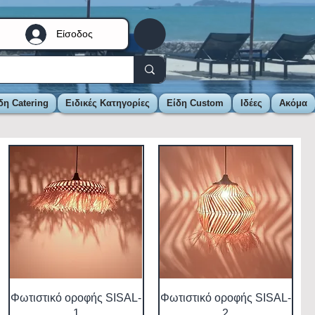
Είσοδος
δη Catering
Ειδικές Κατηγορίες
Είδη Custom
Ιδέες
Ακόμα
Φωτιστικό οροφής SISAL-
Φωτιστικό οροφής SISAL-
1
2