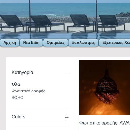
Αρχική
Νέα Είδη
Ομπρέλες
Ξαπλώστρες
Εξωτερικός Χ
Κατηγορία
Όλα
Φωτιστικό οροφής
BOHO
Colors
Φωτιστικό οροφής IAWA