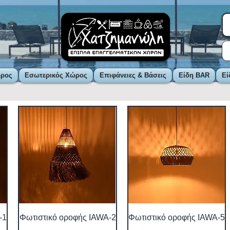
ώρος
Εσωτερικός Χώρος
Επιφάνειες & Βάσεις
Είδη BAR
Εί
-1
Φωτιστικό οροφής IAWA-2
Φωτιστικό οροφής IAWA-5