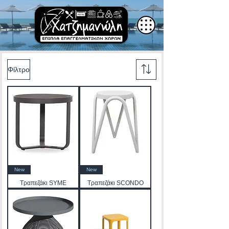
Φίλτρο
New
New
Τραπεζάκι SYME
Τραπεζάκι SCONDO