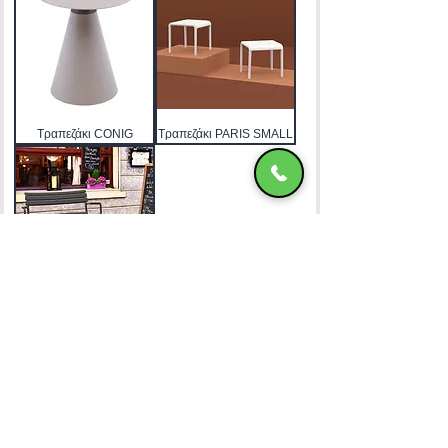
Τραπεζάκι CONIG
Τραπεζάκι PARIS SMALL
Τραπεζάκι PARIS LARGE
ΧΑΤΖΗΜΑΝΩΛΗ Ε & ΣΙΑ ΟΕ
Χατζημανώλη Έπιπλα Ρόδος
Αρ. Γ.Ε.ΜΗ. 071963720000
4ο χλμ Ρόδου-Καλλιθέας, Τ.Κ.85100, ΡΟΔΟΣ