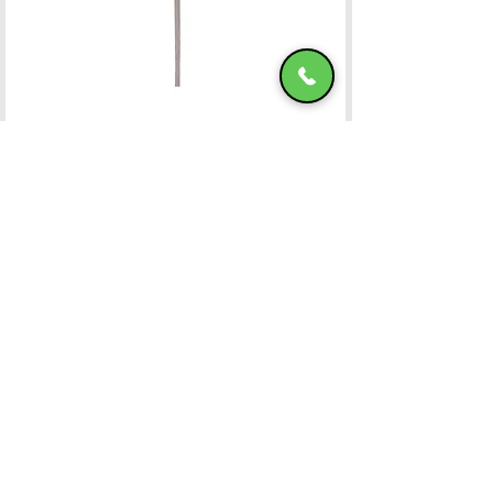
Ομπρέλα Αλουμινίου 400x400 OFF-WHITE
ΧΑΤΖΗΜΑΝΩΛΗ Ε & ΣΙΑ ΟΕ
Χατζημανώλη Έπιπλα Ρόδος
Αρ. Γ.Ε.ΜΗ. 071963720000
4ο χλμ Ρόδου-Καλλιθέας, Τ.Κ.85100, ΡΟΔΟΣ
Τραπεζικοί Λογαριασμοί
Τηλ. Επικοινωνίας
22410-32115
6932547464
Ωράριο Λειτουργίας