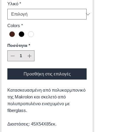
Υλικό
*
Colors
*
Ποσότητα
*
Προσθήκη στις επιλογές
Κατασκευασμένη από πολυκαρμπονικό
της Makrolon και σκελετό από
πολυπροπυλένιο ενισχυμένο με
fiberglass.
Διαστάσεις: 45Χ54Χ85εκ.