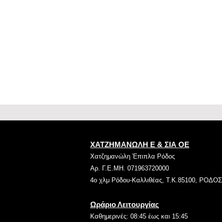
ΧΑΤΖΗΜΑΝΩΛΗ Ε & ΣΙΑ ΟΕ
Χατζημανώλη Έπιπλα Ρόδος
Αρ. Γ.Ε.ΜΗ. 071963720000
4ο χλμ Ρόδου-Καλλιθέας, Τ.Κ.85100, ΡΟΔΟΣ
Ωράριο Λειτουργίας
Καθημερινές: 08:45 έως και 15:45