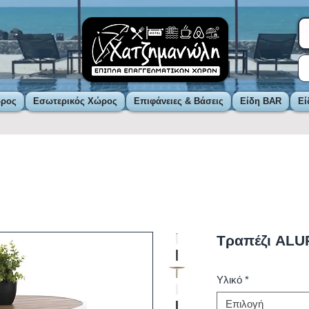
ώρος
Εσωτερικός Χώρος
Επιφάνειες & Βάσεις
Είδη BAR
Εί
Τραπέζι ALU
Υλικό
*
Επιλογή