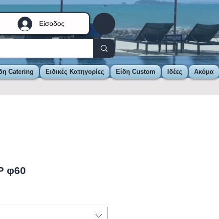
Είσοδος
δη Catering
Ειδικές Κατηγορίες
Είδη Custom
Ιδέες
Ακόμα
P φ60