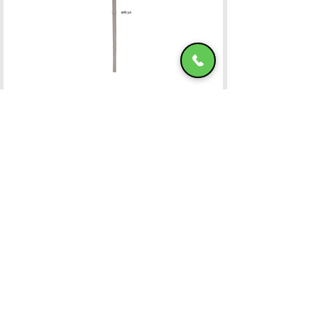
Ομπρέλα Αλουμινίου 400x400 OFF-WHITE
ΧΑΤΖΗΜΑΝΩΛΗ Ε & ΣΙΑ ΟΕ
Χατζημανώλη Έπιπλα Ρόδος
Αρ. Γ.Ε.ΜΗ. 071963720000
4ο χλμ Ρόδου-Καλλιθέας, Τ.Κ.85100, ΡΟΔΟΣ
Τραπεζικοί Λογαριασμοί
Τηλ. Επικοινωνίας
22410-32115
6932547464