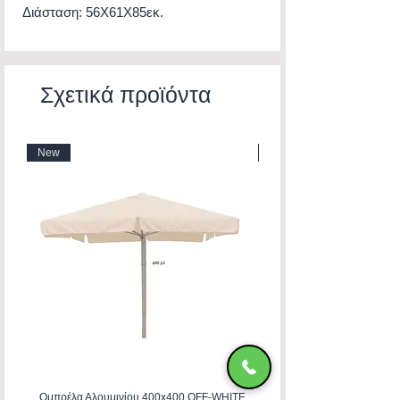
Διάσταση: 56Χ61Χ85εκ.
Σχετικά προϊόντα
New
New
Ομπρέλα Αλουμινίου 400x400 OFF-WHITE