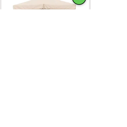
Ομπρέλα Αλουμινίου 400x400 OFF-WHITE
ΧΑΤΖΗΜΑΝΩΛΗ Ε & ΣΙΑ ΟΕ
Χατζημανώλη Έπιπλα Ρόδος
Αρ. Γ.Ε.ΜΗ. 071963720000
4ο χλμ Ρόδου-Καλλιθέας, Τ.Κ.85100, ΡΟΔΟΣ
Τραπεζικοί Λογαριασμοί
Τηλ. Επικοινωνίας
22410-32115