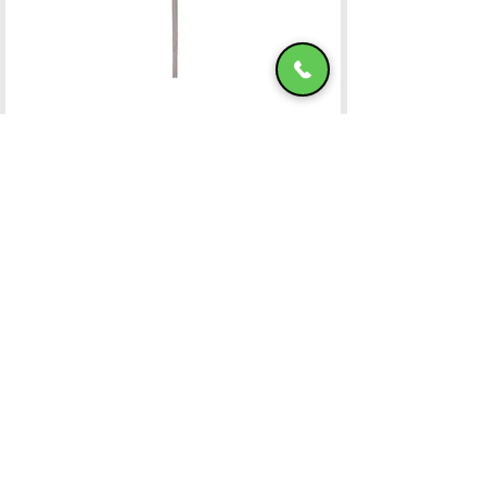
Ομπρέλα Αλουμινίου 400x400 OFF-WHITE
ΧΑΤΖΗΜΑΝΩΛΗ Ε & ΣΙΑ ΟΕ
Χατζημανώλη Έπιπλα Ρόδος
Αρ. Γ.Ε.ΜΗ. 071963720000
4ο χλμ Ρόδου-Καλλιθέας, Τ.Κ.85100, ΡΟΔΟΣ
Τραπεζικοί Λογαριασμοί
Τηλ. Επικοινωνίας
22410-32115
6932547464
Ωράριο Λειτουργίας
Καθημερινές: 08:45 έως και 15:45