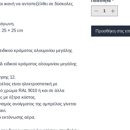
Ποσότητα
*
ναι ικανή να ανταπεξέλθει σε δύσκολες
ράγωνη.
× 25 × 25 cm
Προσθήκη στις επ
ειδικού κράματος αλουμινίου μεγάλης
λ ειδικού κράματος αλουμινίου μεγάλης
ησης 12.
έλας είναι ηλεκτροστατική με
ό χρώμα RAL 9010 ή και σε άλλα
 με έξτρα κόστος.
ισμός ανοίγματος της ομπρέλας γίνεται
ινί.
ό εκτόνωσης αέρα.