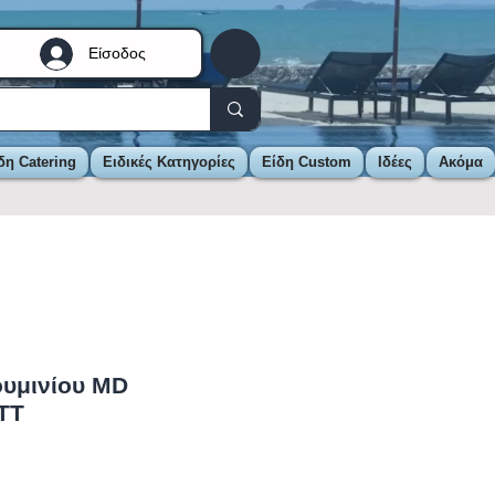
Είσοδος
δη Catering
Ειδικές Κατηγορίες
Είδη Custom
Ιδέες
Ακόμα
υμινίου MD
ΤΤ