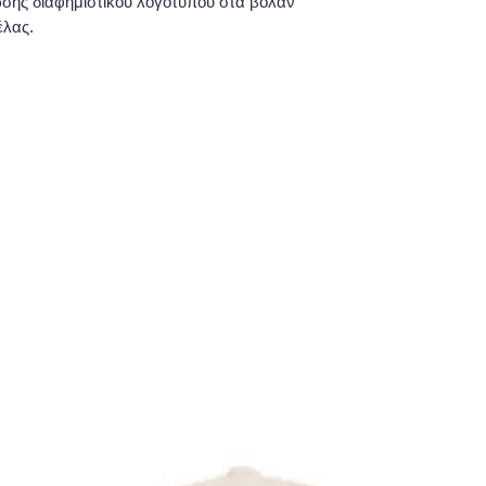
σης διαφημιστικού λογοτύπου στα βολάν
έλας.