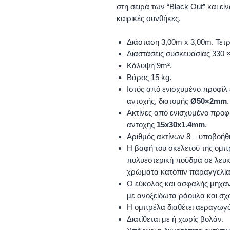
στη σειρά των “Black Out” και εί
καιρικές συνθήκες.
Διάσταση 3,00m x 3,00m. Τετ
Διαστάσεις συσκευασίας 330 
Κάλυψη 9m².
Βάρος 15 kg.
Ιστός από ενισχυμένο προφίλ 
αντοχής, διατομής
Ø50×2mm
.
Ακτίνες από ενισχυμένο προφί
αντοχής
15x30x1.4mm
.
Αριθμός ακτίνων 8 – υποβοήθ
Η βαφή του σκελετού της ομπρ
πολυεστερική πούδρα σε λευκ
χρώματα κατόπιν παραγγελίας
Ο εύκολος και ασφαλής μηχαν
με ανοξείδωτα ράουλα και σχο
Η ομπρέλα διαθέτει αεραγωγ
Διατίθεται με ή χωρίς βολάν.