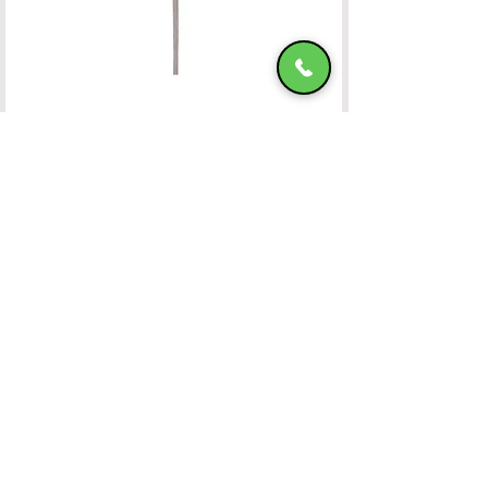
Ομπρέλα Αλουμινίου 400x400 OFF-WHITE
ΧΑΤΖΗΜΑΝΩΛΗ Ε & ΣΙΑ ΟΕ
Χατζημανώλη Έπιπλα Ρόδος
Αρ. Γ.Ε.ΜΗ. 071963720000
4ο χλμ Ρόδου-Καλλιθέας, Τ.Κ.85100, ΡΟΔΟΣ
Τραπεζικοί Λογαριασμοί
Τηλ. Επικοινωνίας
22410-32115
6932547464
Ωράριο Λειτουργίας
Καθημερινές: 08:45 έως και 15:45