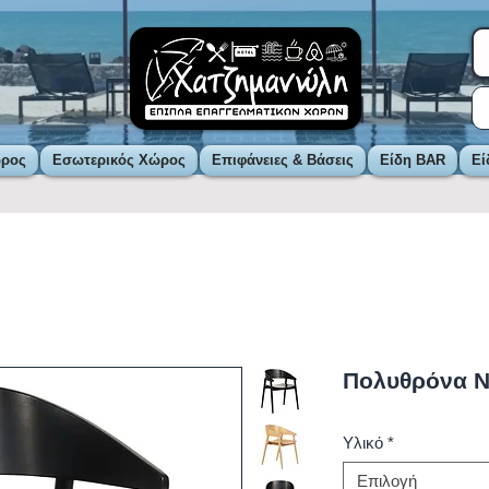
ώρος
Εσωτερικός Χώρος
Επιφάνειες & Βάσεις
Είδη BAR
Εί
Πολυθρόνα 
Υλικό
*
Επιλογή