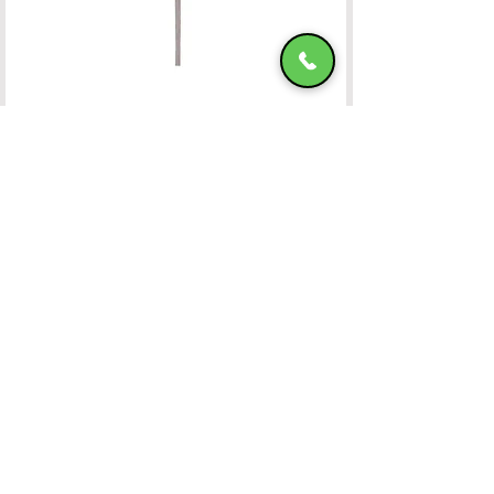
Ομπρέλα Αλουμινίου 400x400 OFF-WHITE
ΧΑΤΖΗΜΑΝΩΛΗ Ε & ΣΙΑ ΟΕ
Χατζημανώλη Έπιπλα Ρόδος
Αρ. Γ.Ε.ΜΗ. 071963720000
4ο χλμ Ρόδου-Καλλιθέας, Τ.Κ.85100, ΡΟΔΟΣ
Τραπεζικοί Λογαριασμοί
Τηλ. Επικοινωνίας
22410-32115
6932547464
Ωράριο Λειτουργίας
Καθημερινές: 08:45 έως και 15:45