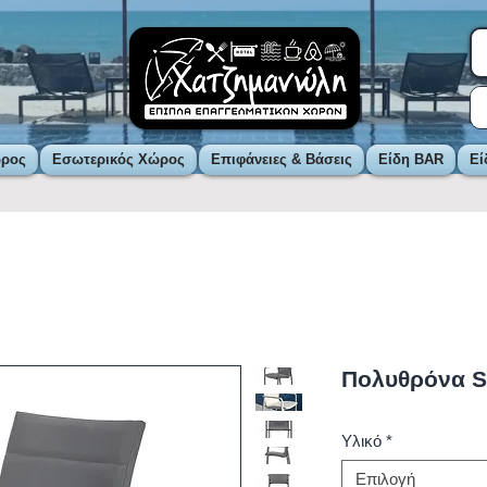
ώρος
Εσωτερικός Χώρος
Επιφάνειες & Βάσεις
Είδη BAR
Εί
Πολυθρόνα 
Υλικό
*
Επιλογή