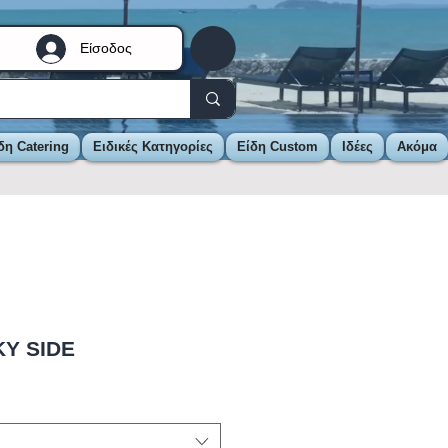
Είσοδος
δη Catering
Ειδικές Κατηγορίες
Είδη Custom
Ιδέες
Ακόμα
KY SIDE