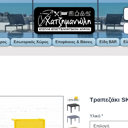
ώρος
Εσωτερικός Χώρος
Επιφάνειες & Βάσεις
Είδη BAR
Εί
Τραπεζάκι S
Υλικό
*
Επιλογή