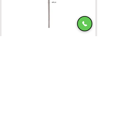
Ομπρέλα Αλουμινίου 400x400 OFF-WHITE
ΧΑΤΖΗΜΑΝΩΛΗ Ε & ΣΙΑ ΟΕ
Χατζημανώλη Έπιπλα Ρόδος
Αρ. Γ.Ε.ΜΗ. 071963720000
4ο χλμ Ρόδου-Καλλιθέας, Τ.Κ.85100, ΡΟΔΟΣ
Τραπεζικοί Λογαριασμοί
Τηλ. Επικοινωνίας
22410-32115
6932547464
Ωράριο Λειτουργίας