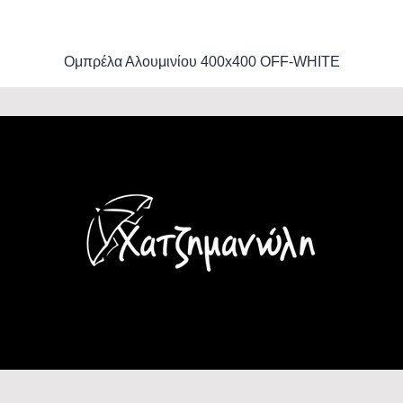
Ομπρέλα Αλουμινίου 400x400 OFF-WHITE