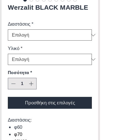
Werzalit BLACK MARBLE
Διαστάσεις
*
Υλικό
*
Ποσότητα
*
Προσθήκη στις επιλογές
Διαστάσεις:
φ60
φ70