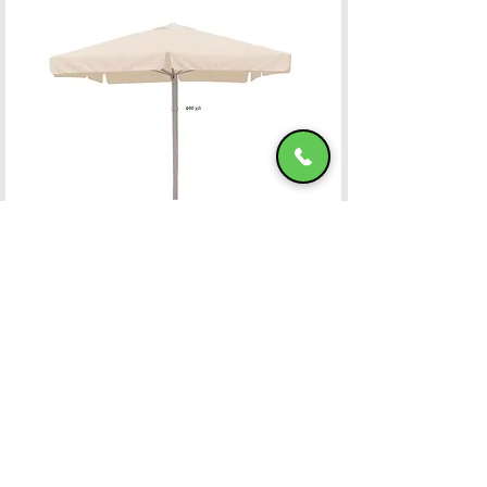
Ομπρέλα Αλουμινίου 400x400 OFF-WHITE
ΧΑΤΖΗΜΑΝΩΛΗ Ε & ΣΙΑ ΟΕ
Χατζημανώλη Έπιπλα Ρόδος
Αρ. Γ.Ε.ΜΗ. 071963720000
4ο χλμ Ρόδου-Καλλιθέας, Τ.Κ.85100, ΡΟΔΟΣ
Τραπεζικοί Λογαριασμοί