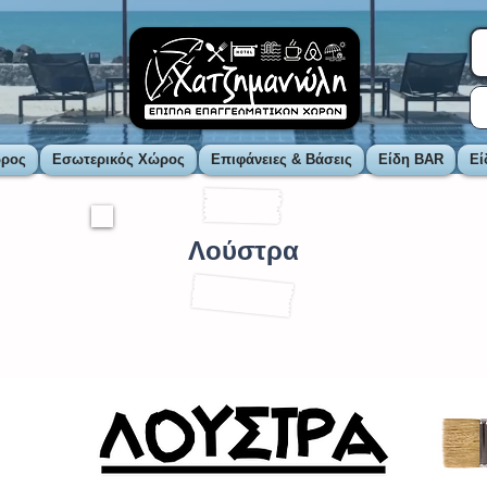
ώρος
Εσωτερικός Χώρος
Επιφάνειες & Βάσεις
Είδη BAR
Εί
Λούστρα