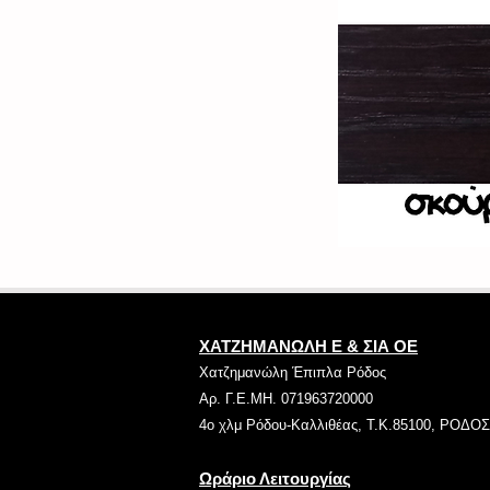
ΧΑΤΖΗΜΑΝΩΛΗ Ε & ΣΙΑ ΟΕ
Χατζημανώλη Έπιπλα Ρόδος
Αρ. Γ.Ε.ΜΗ. 071963720000
4ο χλμ Ρόδου-Καλλιθέας, Τ.Κ.85100, ΡΟΔΟΣ
Ωράριο Λειτουργίας