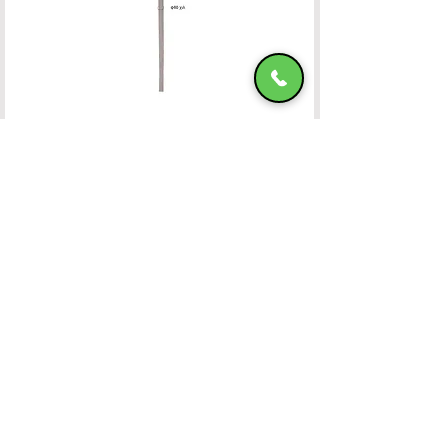
Ομπρέλα Αλουμινίου 400x400 OFF-WHITE
ΧΑΤΖΗΜΑΝΩΛΗ Ε & ΣΙΑ ΟΕ
Χατζημανώλη Έπιπλα Ρόδος
Αρ. Γ.Ε.ΜΗ. 071963720000
4ο χλμ Ρόδου-Καλλιθέας, Τ.Κ.85100, ΡΟΔΟΣ
Τραπεζικοί Λογαριασμοί
Τηλ. Επικοινωνίας
22410-32115
6932547464
Ωράριο Λειτουργίας