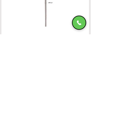
Ομπρέλα Αλουμινίου 400x400 OFF-WHITE
ΧΑΤΖΗΜΑΝΩΛΗ Ε & ΣΙΑ ΟΕ
Χατζημανώλη Έπιπλα Ρόδος
Αρ. Γ.Ε.ΜΗ. 071963720000
4ο χλμ Ρόδου-Καλλιθέας, Τ.Κ.85100, ΡΟΔΟΣ
Τραπεζικοί Λογαριασμοί
Τηλ. Επικοινωνίας
22410-32115
6932547464
Ωράριο Λειτουργίας