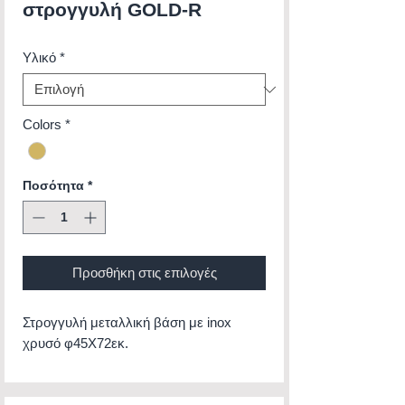
στρογγυλή GOLD-R
Υλικό
*
Colors
*
Ποσότητα
*
Προσθήκη στις επιλογές
Στρογγυλή μεταλλική βάση με inox
χρυσό φ45Χ72εκ.