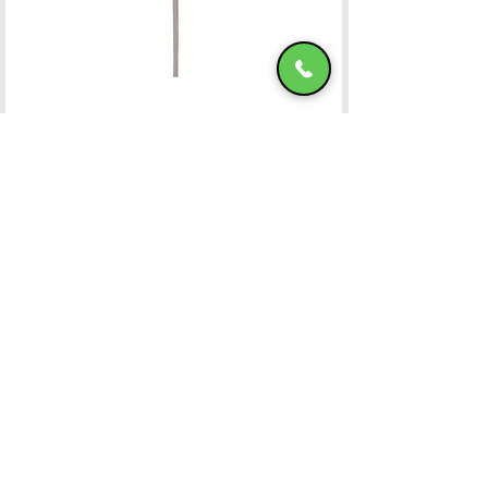
Ομπρέλα Αλουμινίου 400x400 OFF-WHITE
ΧΑΤΖΗΜΑΝΩΛΗ Ε & ΣΙΑ ΟΕ
Χατζημανώλη Έπιπλα Ρόδος
Αρ. Γ.Ε.ΜΗ. 071963720000
4ο χλμ Ρόδου-Καλλιθέας, Τ.Κ.85100, ΡΟΔΟΣ
Τραπεζικοί Λογαριασμοί
Τηλ. Επικοινωνίας
22410-32115
6932547464
Ωράριο Λειτουργίας
Καθημερινές: 08:45 έως και 15:45