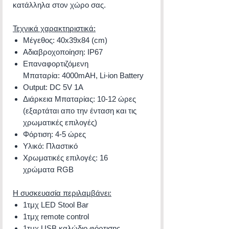
κατάλληλα στον χώρο σας.
Τεχνικά χαρακτηριστικά:
Mέγεθος: 40x39x84 (cm)
Αδιαβροχοποίηση: IP67
Επαναφορτιζόμενη
Μπαταρία: 4000mAH, Li-ion Battery
Output: DC 5V 1A
Διάρκεια Μπαταρίας: 10-12 ώρες
(εξαρτάται απο την ένταση και τις
χρωματικές επιλογές)
Φόρτιση: 4-5 ώρες
Υλικό: Πλαστικό
Χρωματικές επιλογές: 16
χρώματα RGB
Η συσκευασία περιλαμβάνει:
​1τμχ LED Stool Bar
1τμχ remote control
1τμχ USB καλώδιο φόρτισης