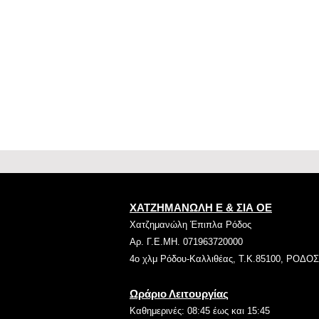
ΧΑΤΖΗΜΑΝΩΛΗ Ε & ΣΙΑ ΟΕ
Χατζημανώλη Έπιπλα Ρόδος
Αρ. Γ.Ε.ΜΗ. 071963720000
4ο χλμ Ρόδου-Καλλιθέας, Τ.Κ.85100, ΡΟΔΟΣ
Ωράριο Λειτουργίας
Καθημερινές: 08:45 έως και 15:45