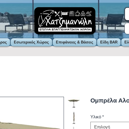
ώρος
Εσωτερικός Χώρος
Επιφάνειες & Βάσεις
Είδη BAR
Εί
Ομπρέλα Αλο
Υλικό
*
Επιλογή