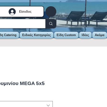
Είσοδος
δη Catering
Ειδικές Κατηγορίες
Είδη Custom
Ιδέες
Ακόμα
υμινίου MEGA 5x5