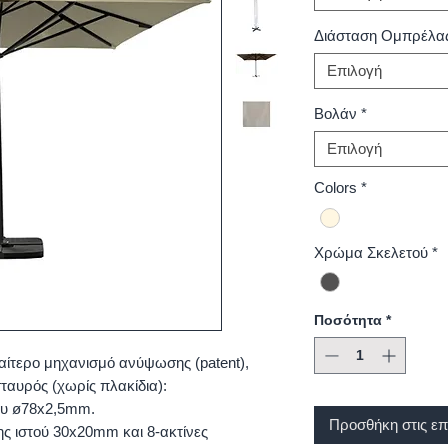
Διάσταση Ομπρέλα
Επιλογή
Βολάν
*
Επιλογή
Colors
*
Χρώμα Σκελετού
*
Ποσότητα
*
αίτερο μηχανισμό ανύψωσης (patent),
ταυρός (χωρίς πλακίδια):
ου ø78x2,5mm.
Προσθήκη στις επ
ης ιστού 30x20mm και 8-ακτίνες