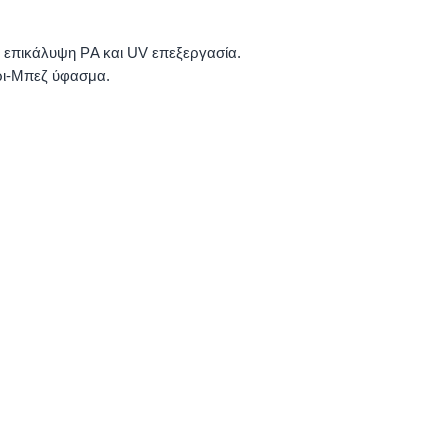
 επικάλυψη PΑ και UV επεξεργασία.
ρι-Μπεζ ύφασμα.