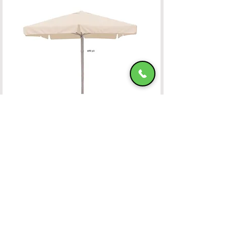
Ομπρέλα Αλουμινίου 400x400 OFF-WHITE
ΧΑΤΖΗΜΑΝΩΛΗ Ε & ΣΙΑ ΟΕ
Χατζημανώλη Έπιπλα Ρόδος
Αρ. Γ.Ε.ΜΗ. 071963720000
4ο χλμ Ρόδου-Καλλιθέας, Τ.Κ.85100, ΡΟΔΟΣ
Τραπεζικοί Λογαριασμοί