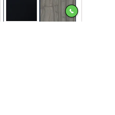
Werzalit BLACK
Werzalit GREY WOOD
ΧΑΤΖΗΜΑΝΩΛΗ Ε & ΣΙΑ ΟΕ
Χατζημανώλη Έπιπλα Ρόδος
Αρ. Γ.Ε.ΜΗ. 071963720000
4ο χλμ Ρόδου-Καλλιθέας, Τ.Κ.85100, ΡΟΔΟΣ
Τραπεζικοί Λογαριασμοί
Τηλ. Επικοινωνίας
22410-32115
6932547464
Ωράριο Λειτουργίας
Καθημερινές: 08:45 έως και 15:45
Σάββατο: 09:00 έως και 14:00