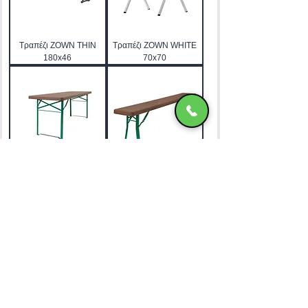
Τραπέζι ZOWN THIN
Τραπέζι ZOWN WHITE
180x46
70x70
Τραπέζι ZOWN MUNICH
Παγκάκι ZOWN MUNICH
220x67
ΧΑΤΖΗΜΑΝΩΛΗ Ε & ΣΙΑ ΟΕ
Χατζημανώλη Έπιπλα Ρόδος
Αρ. Γ.Ε.ΜΗ. 071963720000
4ο χλμ Ρόδου-Καλλιθέας, Τ.Κ.85100, ΡΟΔΟΣ
Τραπεζικοί Λογαριασμοί