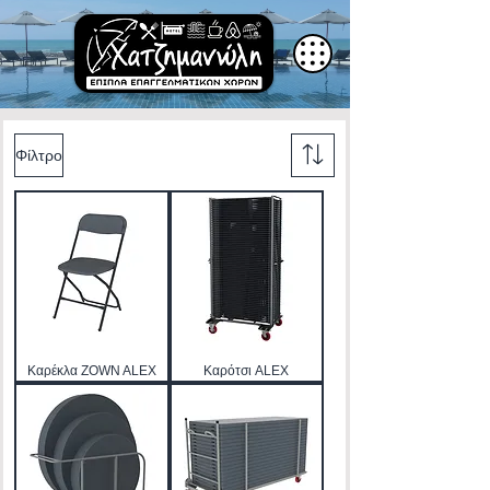
Φίλτρο
Καρέκλα ZOWN ALEX
Καρότσι ALEX