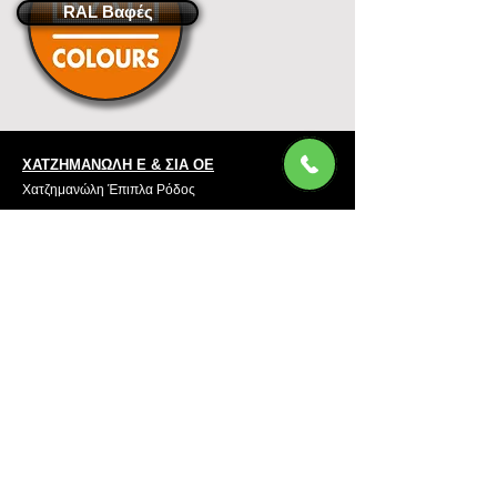
RAL Βαφές
ΧΑΤΖΗΜΑΝΩΛΗ Ε & ΣΙΑ ΟΕ
Χατζημανώλη Έπιπλα Ρόδος
Αρ. Γ.Ε.ΜΗ. 071963720000
4ο χλμ Ρόδου-Καλλιθέας, Τ.Κ.85100, ΡΟΔΟΣ
Τραπεζικοί Λογαριασμοί
Τηλ. Επικοινωνίας
22410-32115
6932547464
Ωράριο Λειτουργίας
Καθημερινές: 08:45 έως και 15:45
Σάββατο: 09:00 έως και 14:00
Πολιτική Απορρήτου