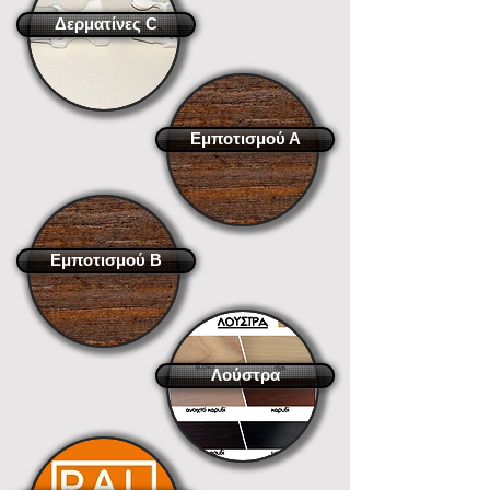
Δερματίνες C
Εμποτισμού Α
Εμποτισμού B
Λούστρα