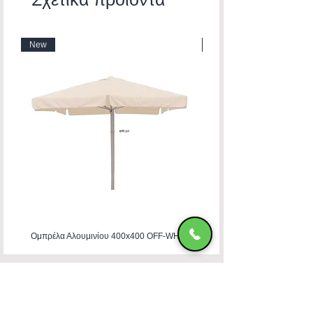
New
New
Ομπρέλα Αλουμινίου 400x400 OFF-WHITE
ΧΑΤΖΗΜΑΝΩΛΗ Ε & ΣΙΑ ΟΕ
Χατζημανώλη Έπιπλα Ρόδος