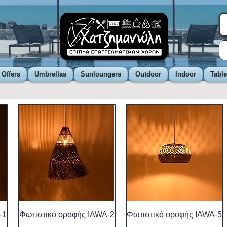
 Offers
Umbrellas
Sunloungers
Outdoor
Indoor
Tabl
-1
Φωτιστικό οροφής IAWA-2
Φωτιστικό οροφής IAWA-5