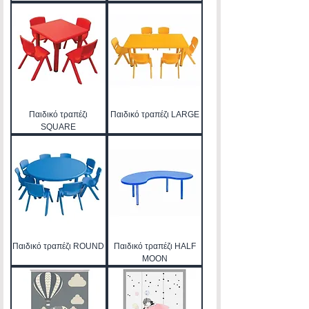
Παιδικό τραπέζι
Παιδικό τραπέζι LARGE
SQUARE
Παιδικό τραπέζι ROUND
Παιδικό τραπέζι HALF
MOON