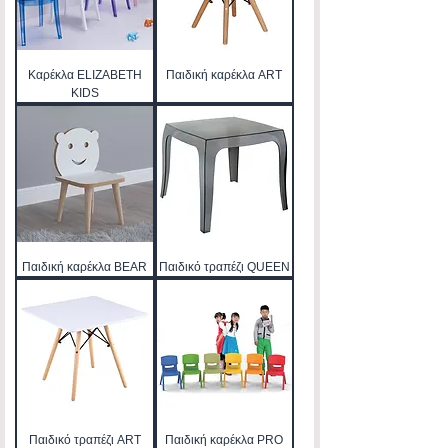
Καρέκλα ELIZABETH
Παιδική καρέκλα ART
KIDS
Παιδική καρέκλα BEAR
Παιδικό τραπέζι QUEEN
Παιδικό τραπέζι ART
Παιδική καρέκλα PRO