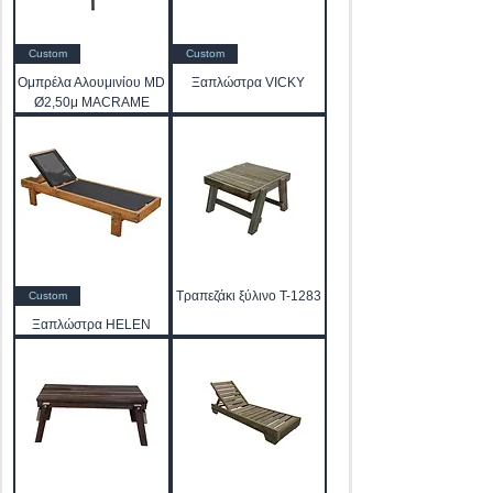
Custom
Custom
Ομπρέλα Αλουμινίου MD
Ξαπλώστρα VICKY
Ø2,50μ MACRAME
Τραπεζάκι ξύλινο T-1283
Custom
Ξαπλώστρα HELEN