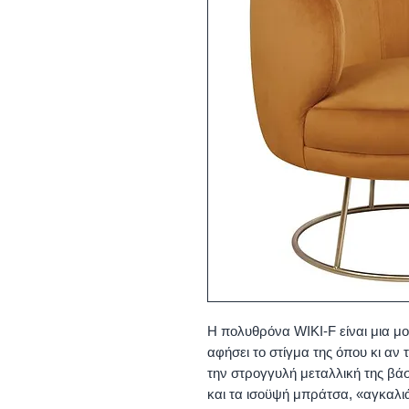
Η πολυθρόνα WIKI-F είναι μια μ
αφήσει το στίγμα της όπου κι αν
την στρογγυλή μεταλλική της βά
και τα ισοϋψή μπράτσα, «αγκαλ