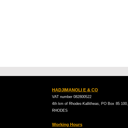
HADJIMANOLI E & CO
VAT number 082800522
4th km of Rhodes-Kallitheas, PO Box
85 100,
RHODES
Working Hours