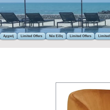
Αρχική
Limited Offers
Νέα Είδη
Limited Offers
Limited