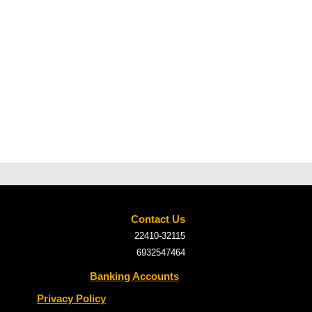
Contact Us
22410-32115
6932547464
Banking Accounts
Privacy Policy