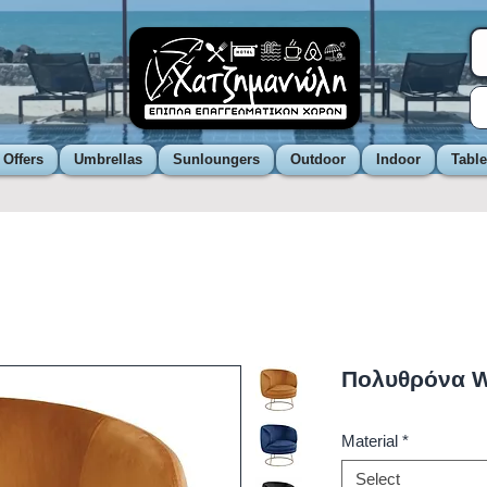
 Offers
Umbrellas
Sunloungers
Outdoor
Indoor
Tabl
Πολυθρόνα W
Material
*
Select