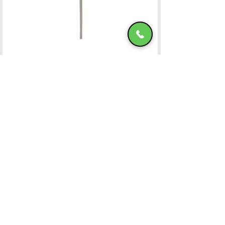
Ομπρέλα Αλουμινίου 400x400 OFF-WHITE
HADJIMANOLI E & CO
VAT number
082800522
4th km of Rhodes-Kallitheas, PO Box
85 100,
RHODES
Banking Accounts
Contact Us
22410-32115
6932547464
Working Hours