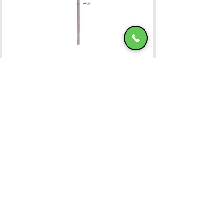
Ομπρέλα Αλουμινίου 400x400 OFF-WHITE
HADJIMANOLI E & CO
VAT number
082800522
4th km of Rhodes-Kallitheas, PO Box
85 100,
RHODES
Banking Accounts
Contact Us
22410-32115
6932547464
Working Hours