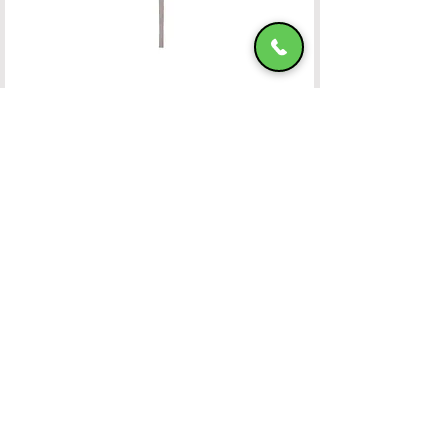
Ομπρέλα Αλουμινίου 400x400 OFF-WHITE
HADJIMANOLI E & CO
VAT number
082800522
4th km of Rhodes-Kallitheas, PO Box
85 100,
RHODES
Banking Accounts
Contact Us
22410-32115
6932547464
Working Hours
Monday to Friday: 09:00
untill 15:30
Saturday: 09:00 untill 14:00