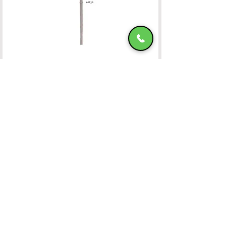
Ομπρέλα Αλουμινίου 400x400 OFF-WHITE
HADJIMANOLI E & CO
VAT number
082800522
4th km of Rhodes-Kallitheas, PO Box
85 100,
RHODES
Banking Accounts
Contact Us
22410-32115
6932547464
Working Hours