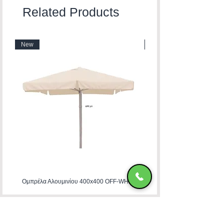
Related Products
New
New
Ομπρέλα Αλουμινίου 400x400 OFF-WHITE
HADJIMANOLI E & CO