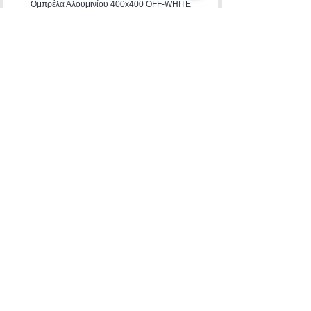
Ομπρέλα Αλουμινίου 400x400 OFF-WHITE
HADJIMANOLI E & CO
VAT number
082800522
4th km of Rhodes-Kallitheas, PO Box
85 100,
RHODES
Banking Accounts
Contact Us
22410-32115
6932547464
Working Hours
Monday to Friday: 09:00
untill 15:30
Saturday: 09:00 untill 14:00
Privacy Policy