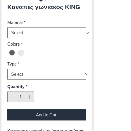
Καναπές γωνιακός KING
Material
*
Colors
*
Type
*
Quantity
*
Add to Cart
Καναπές γωνιακός με ύφασμα ανθρακί