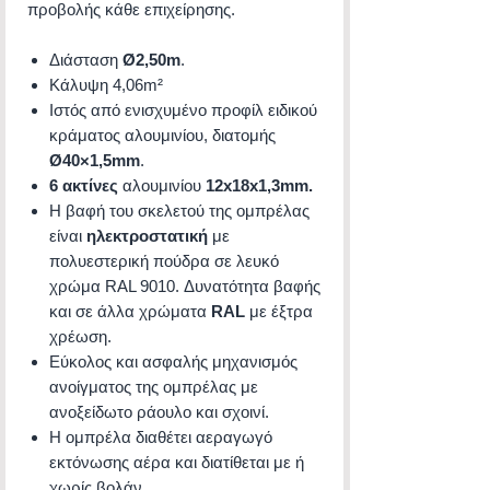
προβολής κάθε επιχείρησης.
Διάσταση
Ø2,50m
.
Κάλυψη 4,06m²
Ιστός από ενισχυμένο προφίλ ειδικού
κράματος αλουμινίου, διατομής
Ø40×1,5mm
.
6 ακτίνες
αλουμινίου
12x18x1,3mm.
Η βαφή του σκελετού της ομπρέλας
είναι
ηλεκτροστατική
με
πολυεστερική πούδρα σε λευκό
χρώμα RAL 9010. Δυνατότητα βαφής
και σε άλλα χρώματα
RAL
με έξτρα
χρέωση.
Εύκολος και ασφαλής μηχανισμός
ανοίγματος της ομπρέλας με
ανοξείδωτο ράουλο και σχοινί.
Η ομπρέλα διαθέτει αεραγωγό
εκτόνωσης αέρα και διατίθεται με ή
χωρίς βολάν.