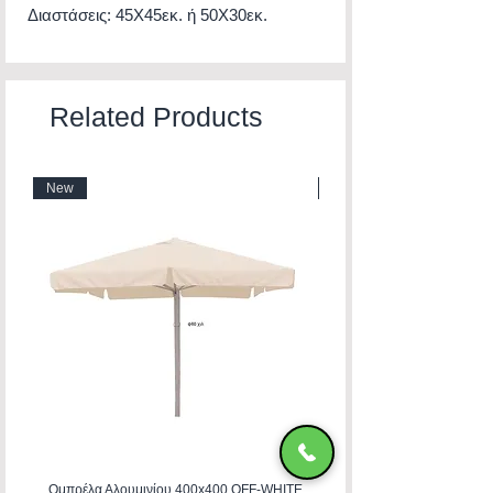
Διαστάσεις: 45Χ45εκ. ή 50Χ30εκ.
Related Products
New
New
Ομπρέλα Αλουμινίου 400x400 OFF-WHITE