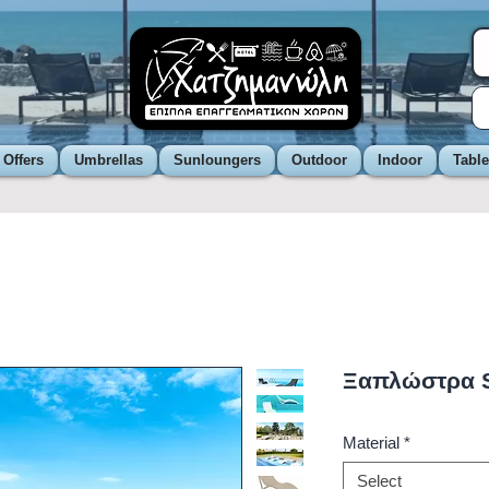
 Offers
Umbrellas
Sunloungers
Outdoor
Indoor
Tabl
Ξαπλώστρα 
Material
*
Select