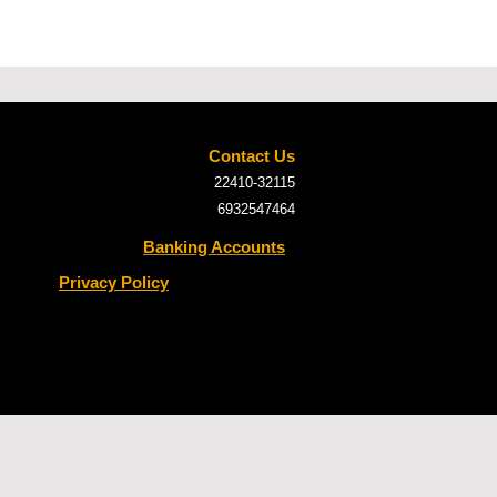
Contact Us
22410-32115
6932547464
Banking Accounts
Privacy Policy