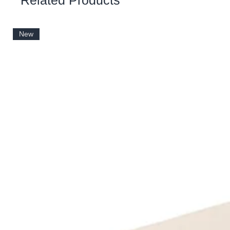
Related Products
New