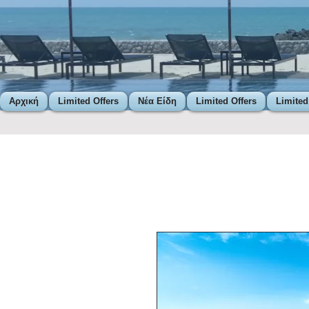
Αρχική
Limited Offers
Νέα Είδη
Limited Offers
Limited