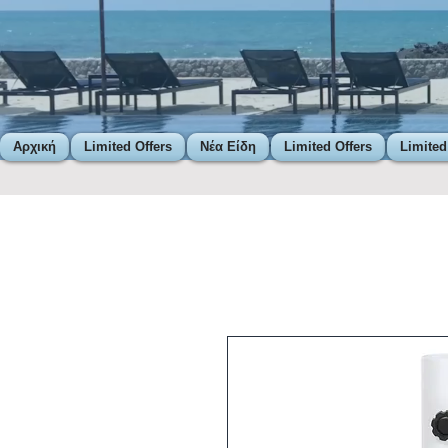
Αρχική
Limited Offers
Νέα Είδη
Limited Offers
Limited