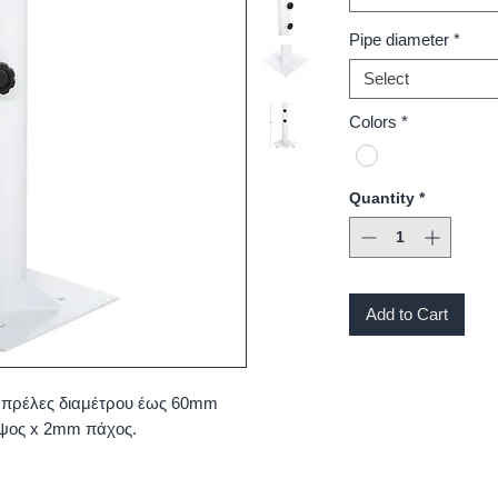
Pipe diameter
*
Select
Colors
*
Quantity
*
Add to Cart
μπρέλες διαμέτρου έως 60mm
ύψος x 2mm πάχος.
.