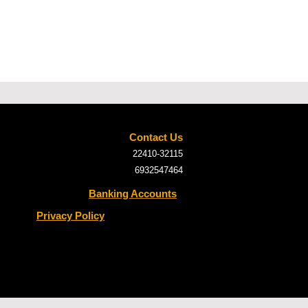
Contact Us
22410-32115
6932547464
Banking Accounts
Privacy Policy