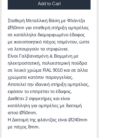
Add to Cart
Σταθερή Μεταλλική Βάση με Φλάντζα
Ø50mm για σταθερή στήριξη ομπρέλας
σε κατάλληλα διαμορφωμένο έδαφος
με ικανοποιητικό πάχος τσιμέντου, ώστε
να λειτουργούν τα στριφώνια.
Είναι Γαλβανισμένη & Βαμμένη με
ηλεκτροστατική, πολυεστερική πούδρα
σε λευκό χρώμα RAL 9010 και σε άλλα
χρώματα κατόπιν παραγγελίας.
Αποτελεί την ιδανική στήριξη ομπρέλας,
εφόσον το επιτρέπει το έδαφος.
Διαθέτει 2 σφιγκτήρες και είναι
κατάλληλη για ομπρέλες με διατομή
ιστού Ø50mm.
Η Διατομή της φλάντζας είναι Ø240mm
με πάχος 8mm.