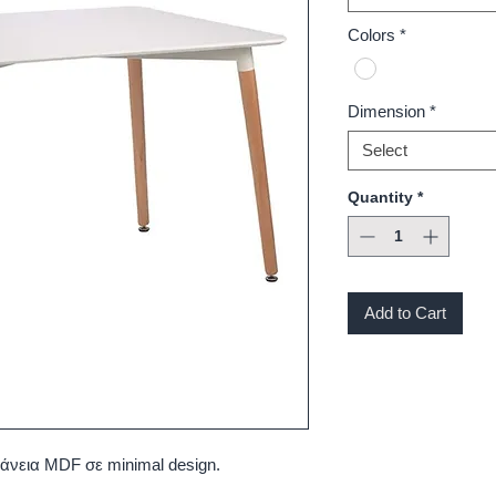
Colors
*
Dimension
*
Select
Quantity
*
Add to Cart
φάνεια MDF σε minimal design.