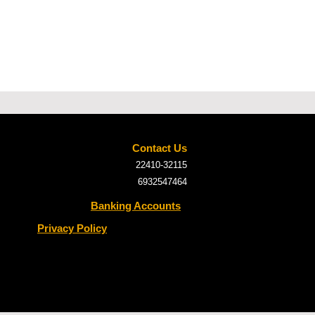
Contact Us
22410-32115
6932547464
Banking Accounts
Privacy Policy