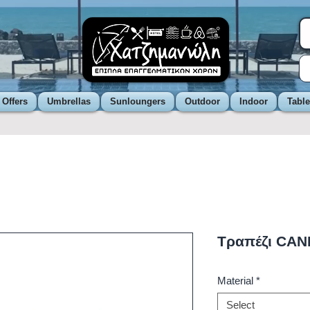
 Offers
Umbrellas
Sunloungers
Outdoor
Indoor
Tabl
Τραπέζι CAN
Material
*
Select