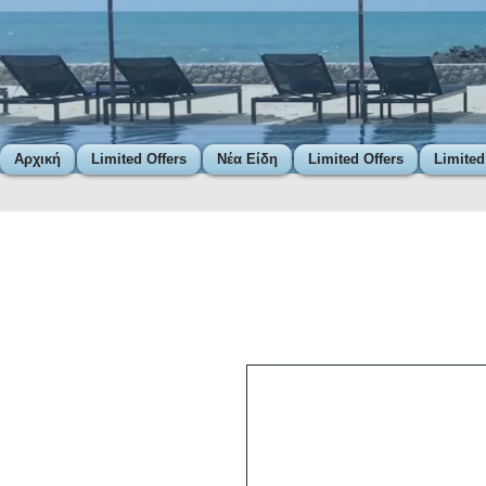
Αρχική
Limited Offers
Νέα Είδη
Limited Offers
Limited