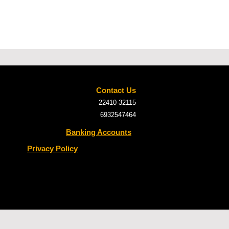
Contact Us
22410-32115
6932547464
Banking Accounts
Privacy Policy