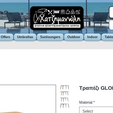
 Offers
Umbrellas
Sunloungers
Outdoor
Indoor
Tabl
Τραπέζι GLO
Material
*
Select