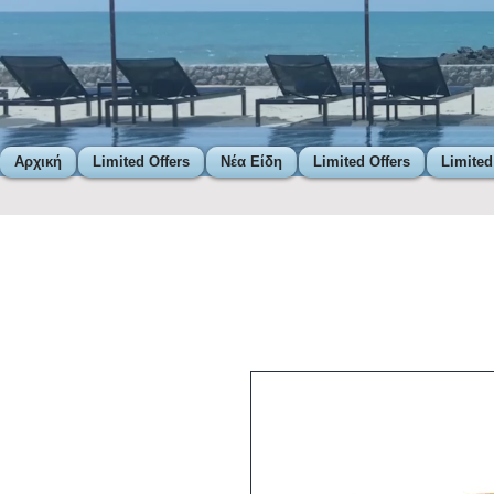
Αρχική
Limited Offers
Νέα Είδη
Limited Offers
Limited