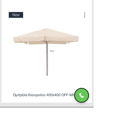
New
New
Ομπρέλα Αλουμινίου 400x400 OFF-WHITE
HADJIMANOLI E & CO
VAT number
082800522
4th km of Rhodes-Kallitheas, PO Box
85 100,