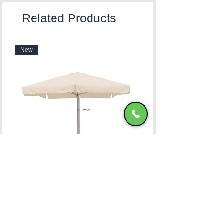
Related Products
New
New
Ομπρέλα Αλουμινίου 400x400 OFF-WHITE
HADJIMANOLI E & CO